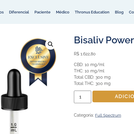
os
Diferencial
Paciente
Médico
Thronus Education
Blog
Co
Bisaliv Power
R$
1.622,80
CBD: 10 mg/ml
THC: 10 mg/ml
Total CBD: 300 mg
Total THC: 300 mg
ADICI
Categoria:
Full Spectrum