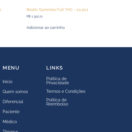
s
Bisaliv Gummies Full THC – 20 pcs
R$
1.352,21
Adicionar ao carrinho
MENU
LINKS
Política de
Início
Privacidade
Termos e Condições
Quem somos
Política de
Diferencial
Reembolso
Paciente
Médico
Thronus