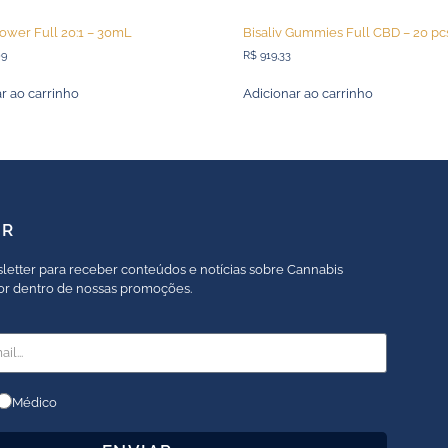
Power Full 20:1 – 30mL
Bisaliv Gummies Full CBD – 20 pc
09
R$
919,33
r ao carrinho
Adicionar ao carrinho
ER
letter para receber conteúdos e notícias sobre Cannabis
por dentro de nossas promoções.
Médico