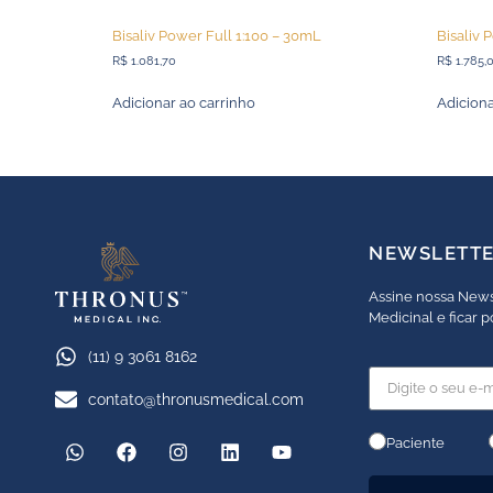
Bisaliv Power Full 1:100 – 30mL
Bisaliv 
R$
1.081,70
R$
1.785,
Adicionar ao carrinho
Adiciona
NEWSLETT
Assine nossa News
Medicinal e ficar 
(11) 9 3061 8162
contato@thronusmedical.com
Paciente