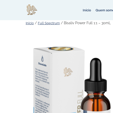
Início
Quem som
/
/ Bisaliv Power Full 1:1 – 30mL
Início
Full Spectrum