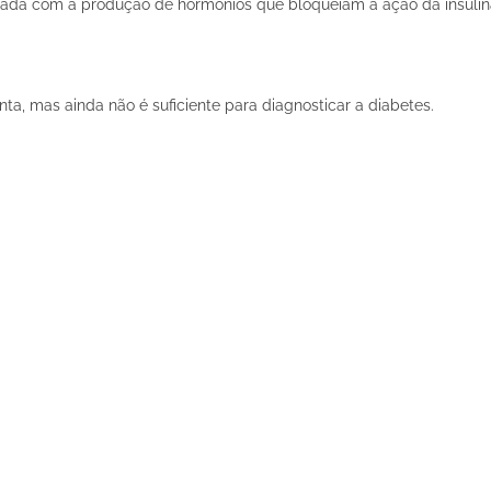
nada com a produção de hormônios que bloqueiam a ação da insulin
a, mas ainda não é suficiente para diagnosticar a diabetes.