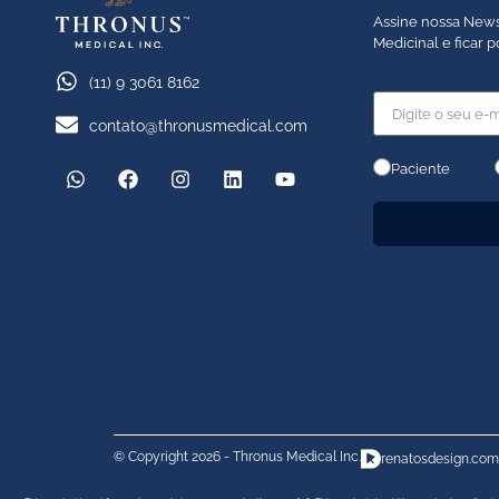
Assine nossa News
Medicinal e ficar 
(11) 9 3061 8162
contato@thronusmedical.com
Paciente
© Copyright 2026 - Thronus Medical Inc.
renatosdesign.com