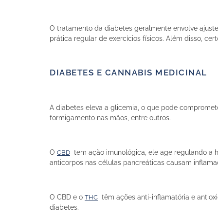
O tratamento da diabetes geralmente envolve ajustes
prática regular de exercícios físicos. Além disso, c
DIABETES E CANNABIS MEDICINAL
A diabetes eleva a glicemia, o que pode comprometer 
formigamento nas mãos, entre outros.
O
tem ação imunológica, ele age regulando a hi
CBD
anticorpos nas células pancreáticas causam inflama
O CBD e o
têm ações anti-inflamatória e antio
THC
diabetes.