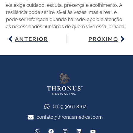
ela exige cuidado, escuta, presença e acolhimento. A
resiliência pode ser invisível às vezes, mas é real, e
pode ser reforçada quando há rede, apoio e atenção
às necessidades humanas de quem vive essa jornada.
ANTERIOR
PRÓXIMO
(11) 9 3061 8162
contato@thronusmedical.com