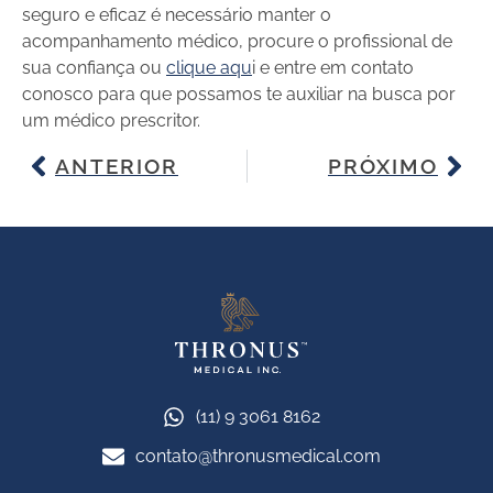
seguro e eficaz é necessário manter o
acompanhamento médico, procure o profissional de
sua confiança ou
clique aqu
i
e entre em contato
conosco para que possamos te auxiliar na busca por
um médico prescritor.
ANTERIOR
PRÓXIMO
(11) 9 3061 8162
contato@thronusmedical.com