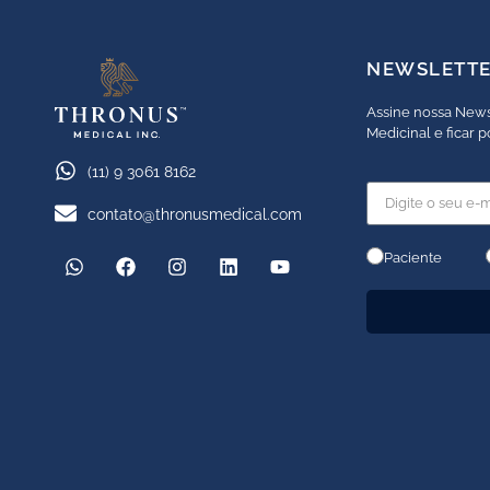
NEWSLETT
Assine nossa News
Medicinal e ficar 
(11) 9 3061 8162
contato@thronusmedical.com
Paciente