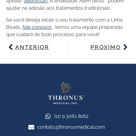
apetite,
depressão
e ansiedade. Além disso, podem
ajudar na adesão aos tratamentos tradicionais.
Se você deseja iniciar o seu tratamento com a Linha
Bisaliv,
fale conosco
, temos uma equipe preparada
que cuidará de todo processo para você!
ANTERIOR
PRÓXIMO
(11) 9 3061 8162
contato@thronusmedical.com