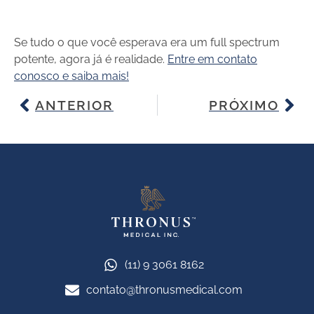
Se tudo o que você esperava era um full spectrum
potente, agora já é realidade.
Entre em contato
conosco
e saiba mais!
ANTERIOR
PRÓXIMO
(11) 9 3061 8162
contato@thronusmedical.com